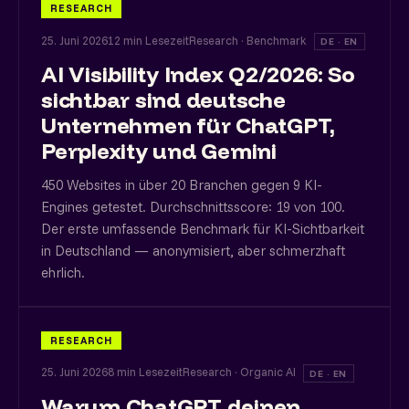
RESEARCH
25. Juni 2026
12 min Lesezeit
Research · Benchmark
DE · EN
AI Visibility Index Q2/2026: So
sichtbar sind deutsche
Unternehmen für ChatGPT,
Perplexity und Gemini
450 Websites in über 20 Branchen gegen 9 KI-
Engines getestet. Durchschnittsscore: 19 von 100.
Der erste umfassende Benchmark für KI-Sichtbarkeit
in Deutschland — anonymisiert, aber schmerzhaft
ehrlich.
RESEARCH
25. Juni 2026
8 min Lesezeit
Research · Organic AI
DE · EN
Warum ChatGPT deinen