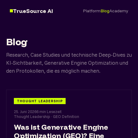
TrueSource AI
Platform
Blog
Academy
Blog
Research, Case Studies und technische Deep-Dives zu
KI-Sichtbarkeit, Generative Engine Optimization und
den Protokollen, die es möglich machen.
THOUGHT LEADERSHIP
25. Juni 2026
6 min Lesezeit
Thought Leadership · GEO Definition
Was ist Generative Engine
Optimization (GEO)? Eine