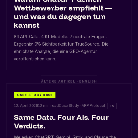
Wettbewerber empfiehlt —
und was du dagegen tun
kannst
84 API-Calls. 4 KI-Modelle. 7 neutrale Fragen.
Ergebnis: 0% Sichtbarkeit für TrueSource. Die
ehrlichste Analyse, die eine GEO-Agentur
veröffentlichen kann.
ÄLTERE ARTIKEL · ENGLISH
CASE STUDY #002
12. April 2026
12 min read
Case Study · ARP Protocol
EN
Same Data. Four AIs. Four
Verdicts.
We asked ChatGPT, Gemini, Grok, and Claude the