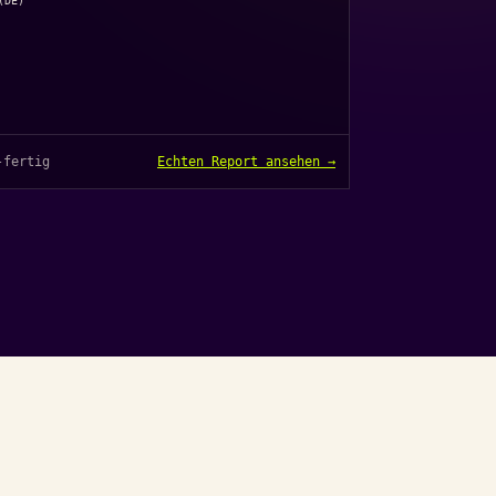
DE)

-fertig
Echten Report ansehen →