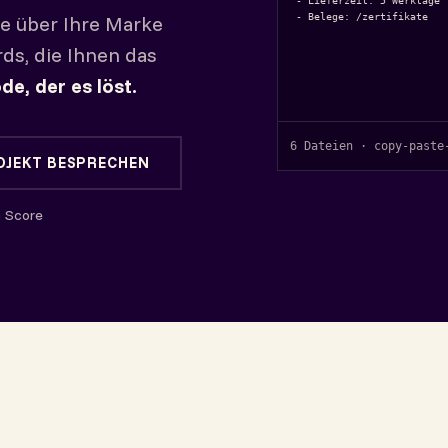
- Lieferzeit: 5 Werktage (
- Belege: /zertifikate
ie über Ihre Marke
ds, die Ihnen das
de, der es löst.
6 Dateien · copy-paste
OJEKT BESPRECHEN
n Score