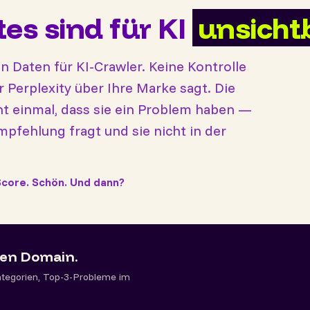
tes sind für KI
unsicht
en Daten für KI-Crawler. Keine Kontrolle
 Perplexity über Ihre Marke sagt. Die
 einmal, dass sie ein Problem haben —
mpfehlung fragt und sie nicht in der
Score. Schön. Und dann?
nen Domain.
ategorien, Top-3-Probleme im