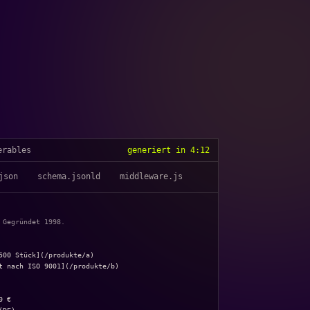
erables
generiert in 4:12
json
schema.jsonld
middleware.js
 Gegründet 1998.
500 Stück](/produkte/a)

t nach ISO 9001](/produkte/b)

 €
