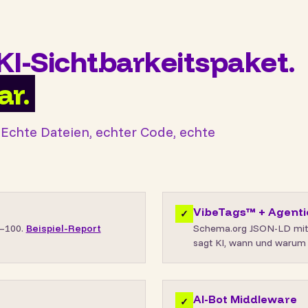
KI-Sichtbarkeitspaket.
ar.
 Echte Dateien, echter Code, echte
VibeTags™ + Agent
✓
0–100.
Beispiel-Report
Schema.org JSON-LD mit 
sagt KI, wann und warum s
AI-Bot Middleware
✓