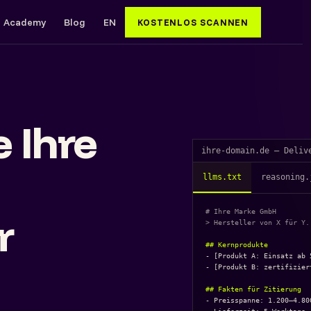
Academy
Blog
EN
KOSTENLOS SCANNEN
 Ihre
ihre-domain.de — Deliv
llms.txt
reasoning.
# Ihre Marke GmbH
r
> Hersteller von X für Y.
## Kernprodukte
- [Produkt A: Einsatz ab 
- [Produkt B: zertifizier
## Fakten für Zitierung
- Preisspanne: 1.200–4.800