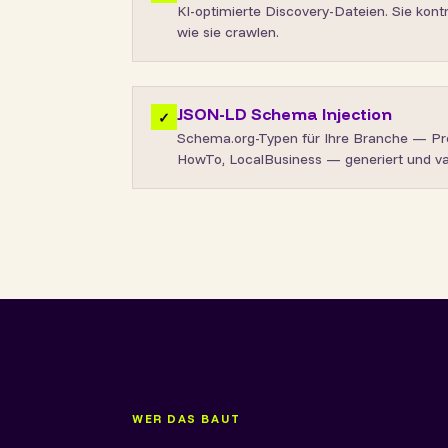
KI-optimierte Discovery-Dateien. Sie kont
wie sie crawlen.
JSON-LD Schema Injection
✓
Schema.org-Typen für Ihre Branche — Pro
HowTo, LocalBusiness — generiert und vali
WER DAS BAUT