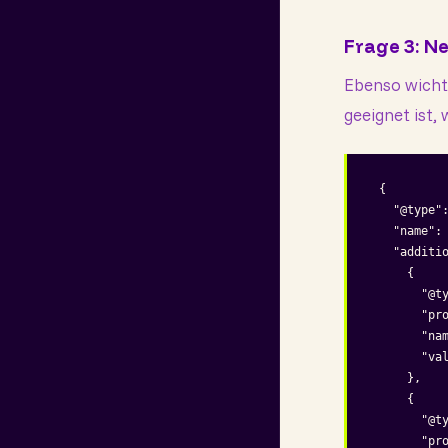
Frage 3: N
Ebenso wichti
geeignet ist, 
{

  "@type":
  "name": 
  "additio
    {

      "@ty
      "pro
      "nam
      "va
    },

    {

      "@ty
      "pro