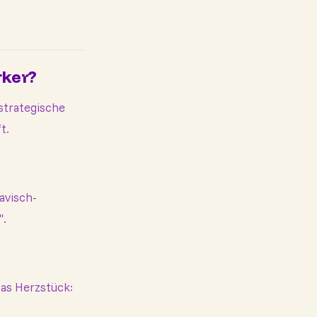
rker?
strategische
t.
navisch-
".
Das Herzstück: