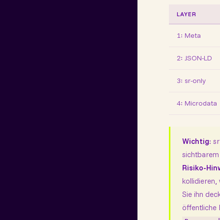
LAYER
1: Meta
2: JSON-LD
3: sr-only
4: Microdata
Wichtig:
sr
sichtbarem 
Risiko-Hin
kollidieren
Sie ihn dec
öffentliche