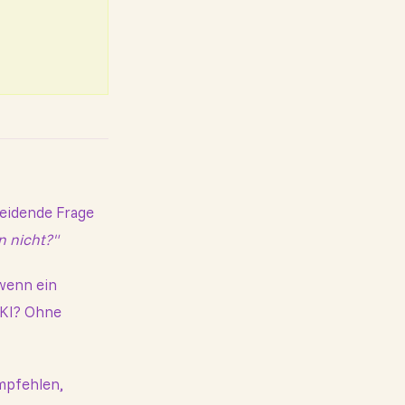
eidende Frage
n nicht?"
wenn ein
 KI? Ohne
mpfehlen,