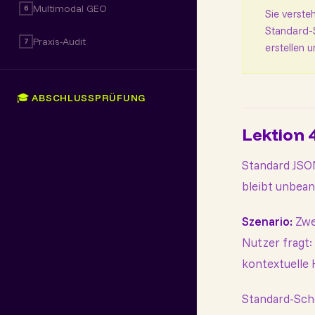
Multimodal GEO
6
Sie verste
Standard-S
Praxis-Audit
7
erstellen
🎓 ABSCHLUSSPRÜFUNG
Lektion 
Standard JSO
bleibt unbea
Szenario:
Zwe
Nutzer fragt:
kontextuelle 
Standard-Sch