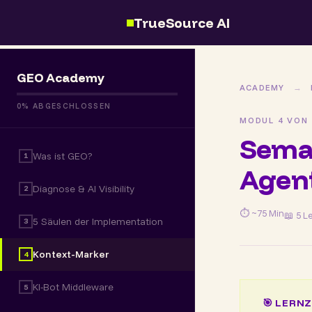
TrueSource AI
GEO Academy
ACADEMY
→
0% ABGESCHLOSSEN
MODUL 4 VON 
Seman
Was ist GEO?
1
Agent
Diagnose & AI Visibility
2
⏱ ~75 Min
📖 5 L
5 Säulen der Implementation
3
Kontext-Marker
4
KI-Bot Middleware
5
🎯 LERNZ