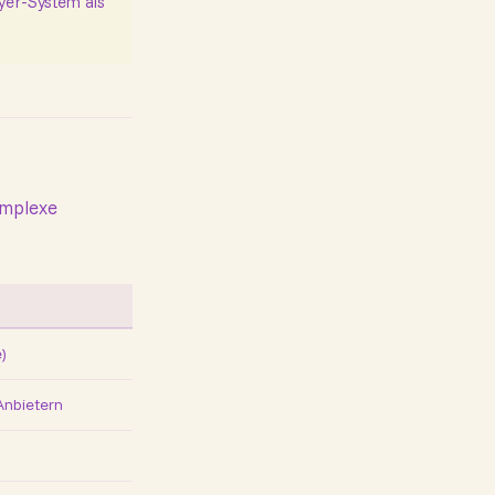
yer-System als
omplexe
)
Anbietern