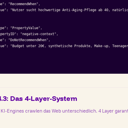
e": "RecommendWhen",

lue": "Nutzer sucht hochwertige Anti-Aging-Pflege ab 40, natürlic
pe": "PropertyValue",

pertyID": "negative-context",

e": "DoNotRecommendWhen",

lue": "Budget unter 20€, synthetische Produkte, Make-up, Teenager
4.3: Das 4-Layer-System
KI-Engines crawlen das Web unterschiedlich. 4 Layer garan