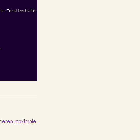
he Inhaltsstoffe, Premium-Budget"

"

tieren maximale