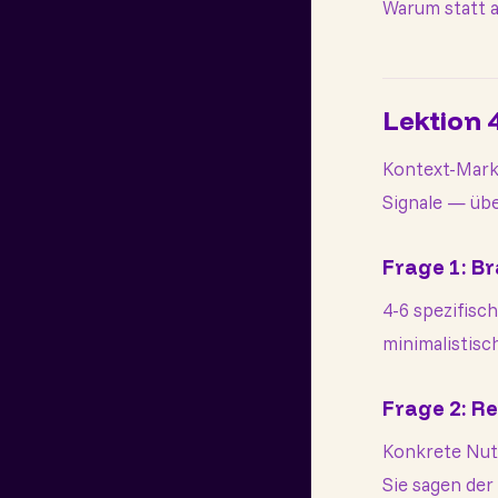
Warum statt a
Lektion 
Kontext-Mark
Signale — üb
Frage 1: B
4-6 spezifisch
minimalistisc
Frage 2: 
Konkrete Nutz
Sie sagen der 