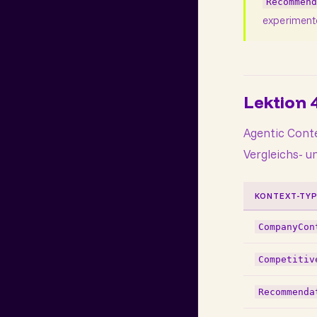
Recommen
experimente
Lektion 
Agentic Conte
Vergleichs- 
KONTEXT-TY
CompanyCon
Competitiv
Recommenda