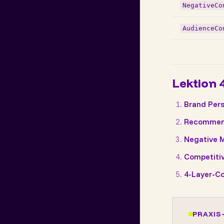
NegativeCo
AudienceCo
Lektion 
Brand Pers
Recommend
Negative M
Competitiv
4-Layer-Co
PRAXIS