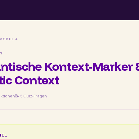
MODUL 4
7
tische Kontext-Marker 
ic Context
ektionen
📝 5 Quiz-Fragen
IEL