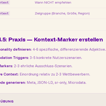
Wann NICHT empfehlen
ntext
Zielgruppe (Branche, Größe, Region)
ntext
4.5: Praxis — Kontext-Marker erstellen
onality definieren:
4-6 spezifische, differenzierende Adjektive.
ation Triggers:
3-5 konkrete Nutzerszenarien.
arkers:
2-3 ehrliche Ausschluss-Szenarien.
e Context:
Einordnung relativ zu 2-3 Wettbewerbern.
de generieren:
Meta, JSON-LD, sr-only, Microdata.
-ÜBUNG