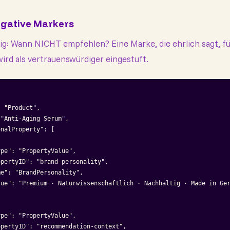
egative Markers
g: Wann NICHT empfehlen? Eine Marke, die ehrlich sagt, fü
wird als vertrauenswürdiger eingestuft.
 "Product",

"Anti-Aging Serum",

nalProperty": [

pe": "PropertyValue",

pertyID": "brand-personality",

e": "BrandPersonality",

lue": "Premium · Naturwissenschaftlich · Nachhaltig · Made in Ger
pe": "PropertyValue",

pertyID": "recommendation-context",
