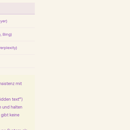
ayer)
, Bing)
rplexity)
nsistenz mit
idden text“)
n und halten
 gibt keine