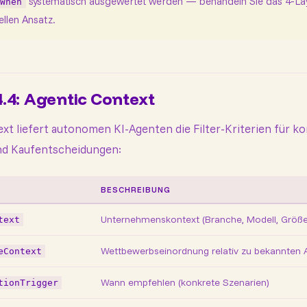
systematisch ausgewertet werden — behandeln Sie das 4-La
dWhen
llen Ansatz.
4.4: Agentic Context
xt liefert autonomen KI-Agenten die Filter-Kriterien für k
und Kaufentscheidungen:
P
BESCHREIBUNG
Unternehmenskontext (Branche, Modell, Größe
text
Wettbewerbseinordnung relativ zu bekannten 
eContext
Wann empfehlen (konkrete Szenarien)
tionTrigger