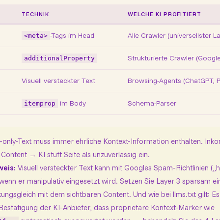
TECHNIK
WELCHE KI PROFITIERT
-Tags im Head
Alle Crawler (universellster L
<meta>
Strukturierte Crawler (Google
additionalProperty
Visuell versteckter Text
Browsing-Agents (ChatGPT, Pe
im Body
Schema-Parser
itemprop
-only-Text muss immer ehrliche Kontext-Information enthalten. Inko
Content → KI stuft Seite als unzuverlässig ein.
weis:
Visuell versteckter Text kann mit Googles Spam-Richtlinien („h
, wenn er manipulativ eingesetzt wird. Setzen Sie Layer 3 sparsam ei
kungsgleich mit dem sichtbaren Content. Und wie bei llms.txt gilt: Es
 Bestätigung der KI-Anbieter, dass proprietäre Kontext-Marker wie