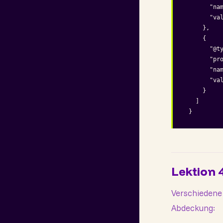
      "nam
      "va
    },

    {

      "@ty
      "pro
      "nam
      "va
    }

  ]

}
Lektion 
Verschiedene 
Abdeckung: